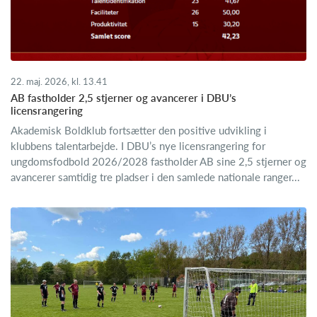
22. maj. 2026, kl. 13.41
AB fastholder 2,5 stjerner og avancerer i DBU’s
licensrangering
Akademisk Boldklub fortsætter den positive udvikling i
klubbens talentarbejde. I DBU’s nye licensrangering for
ungdomsfodbold 2026/2028 fastholder AB sine 2,5 stjerner og
avancerer samtidig tre pladser i den samlede nationale ranger...