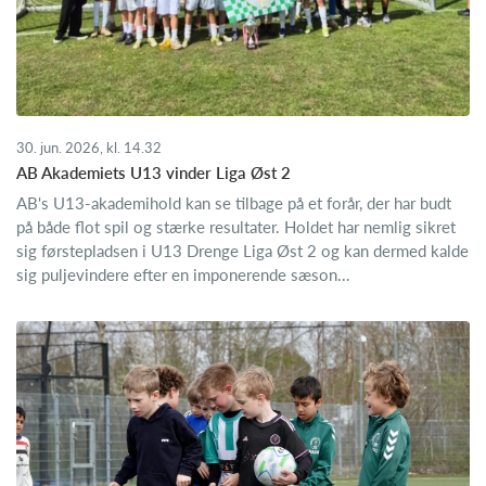
30. jun. 2026, kl. 14.32
AB Akademiets U13 vinder Liga Øst 2
AB's U13-akademihold kan se tilbage på et forår, der har budt
på både flot spil og stærke resultater. Holdet har nemlig sikret
sig førstepladsen i U13 Drenge Liga Øst 2 og kan dermed kalde
sig puljevindere efter en imponerende sæson...