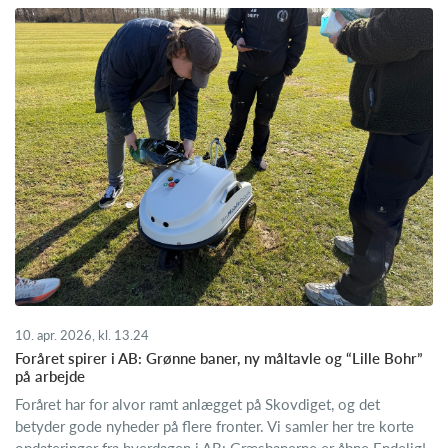
10. apr. 2026, kl. 13.24
Foråret spirer i AB: Grønne baner, ny måltavle og “Lille Bohr”
på arbejde
Foråret har for alvor ramt anlægget på Skovdiget, og det
betyder gode nyheder på flere fronter. Vi samler her tre korte
opdateringer fra hverdagen i AB: Græsbanerne er åbne Endelig!