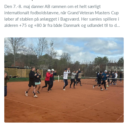
Den 7.-8. maj danner AB rammen om et helt særligt
internationalt fodboldstævne, når Grand Veteran Masters Cup
løber af stablen på anlægget i Bagsværd. Her samles spillere i
alderen +75 og +80 år fra både Danmark og udlandet til to d...