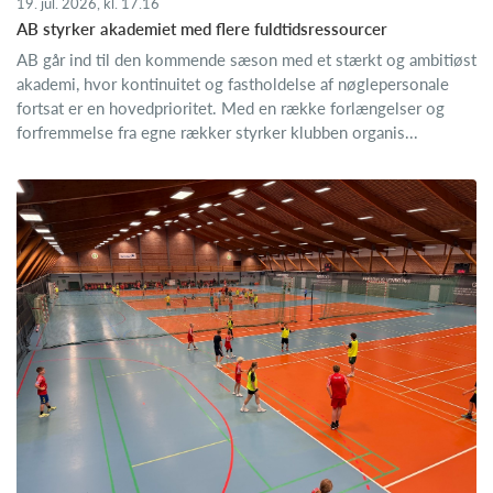
19. jul. 2026, kl. 17.16
AB styrker akademiet med flere fuldtidsressourcer
AB går ind til den kommende sæson med et stærkt og ambitiøst
akademi, hvor kontinuitet og fastholdelse af nøglepersonale
fortsat er en hovedprioritet. Med en række forlængelser og
forfremmelse fra egne rækker styrker klubben organis...