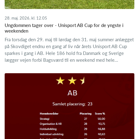
28. maj. 2026, kl. 12.05
Ungdommen tager over - Unisport AB Cup for de yngste i
weekenden
Fra torsdag den 29. maj til lørdag den 31. maj summer anlægget
på Skovdiget endnu en gang af liv når årets Unisport AB Cup
sparkes i gang i AB. Hele 186 hold fra Danmark og Sverige
lægger vejen forbi Bagsværd til en weekend med hele...