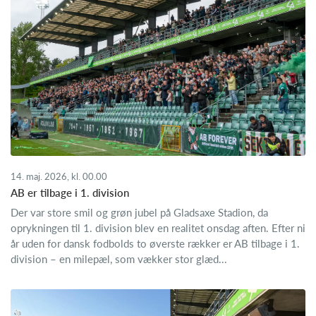
14. maj. 2026, kl. 00.00
AB er tilbage i 1. division
Der var store smil og grøn jubel på Gladsaxe Stadion, da
oprykningen til 1. division blev en realitet onsdag aften. Efter ni
år uden for dansk fodbolds to øverste rækker er AB tilbage i 1.
division – en milepæl, som vækker stor glæd...