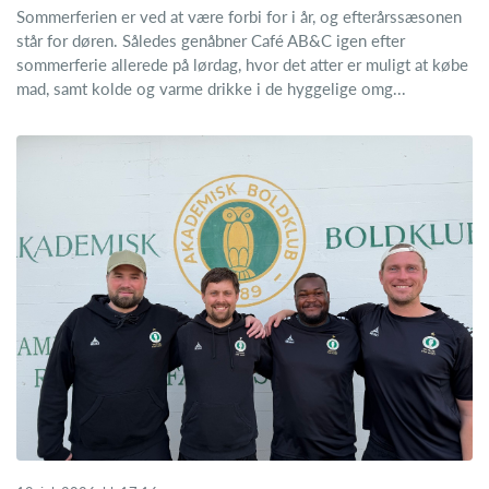
Sommerferien er ved at være forbi for i år, og efterårssæsonen
står for døren. Således genåbner Café AB&C igen efter
sommerferie allerede på lørdag, hvor det atter er muligt at købe
mad, samt kolde og varme drikke i de hyggelige omg...