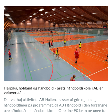
Harpiks, holdånd og håndbold - årets håndboldskole i AB er
veloverstået
Der var høj aktivitet i AB Hallen, masser af grin og utallige
håndboldtimer på programmet, da AB Håndbold i den forgangne
uge afholdt årets håndboldskole. Omkring 90 børn og unge fra