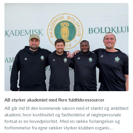
AB styrker akademiet med flere fuldtidsressourcer
AB går ind til den kommende sæson med et stærkt og ambitiøst
akademi, hvor kontinuitet og fastholdelse af nøglepersonale
fortsat er en hovedprioritet. Med en række forlængelser og
forfremmelse fra egne rækker styrker klubben organis...