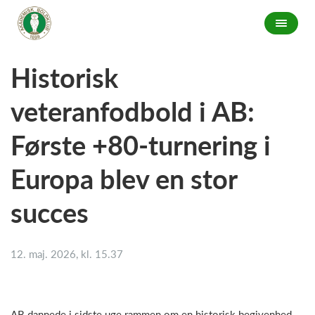
Historisk
veteranfodbold i AB:
Første +80-turnering i
Europa blev en stor
succes
12. maj. 2026, kl. 15.37
AB dannede i sidste uge rammen om en historisk begivenhed,