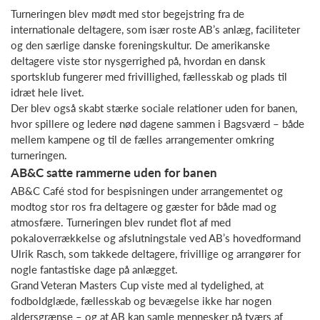
Turneringen blev mødt med stor begejstring fra de
internationale deltagere, som især roste AB’s anlæg, faciliteter
og den særlige danske foreningskultur. De amerikanske
deltagere viste stor nysgerrighed på, hvordan en dansk
sportsklub fungerer med frivillighed, fællesskab og plads til
idræt hele livet.
Der blev også skabt stærke sociale relationer uden for banen,
hvor spillere og ledere nød dagene sammen i Bagsværd – både
mellem kampene og til de fælles arrangementer omkring
turneringen.
AB&C satte rammerne uden for banen
AB&C Café stod for bespisningen under arrangementet og
modtog stor ros fra deltagere og gæster for både mad og
atmosfære. Turneringen blev rundet flot af med
pokaloverrækkelse og afslutningstale ved AB’s hovedformand
Ulrik Rasch, som takkede deltagere, frivillige og arrangører for
nogle fantastiske dage på anlægget.
Grand Veteran Masters Cup viste med al tydelighed, at
fodboldglæde, fællesskab og bevægelse ikke har nogen
aldersgrænse – og at AB kan samle mennesker på tværs af