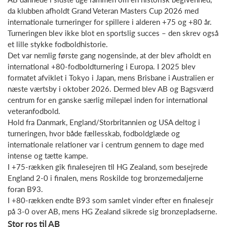
da klubben afholdt Grand Veteran Masters Cup 2026 med
internationale turneringer for spillere i alderen +75 og +80 år.
Turneringen blev ikke blot en sportslig succes – den skrev også
et lille stykke fodboldhistorie.
Det var nemlig første gang nogensinde, at der blev afholdt en
international +80-fodboldturnering i Europa. I 2025 blev
formatet afviklet i Tokyo i Japan, mens Brisbane i Australien er
næste værtsby i oktober 2026. Dermed blev AB og Bagsværd
centrum for en ganske særlig milepæl inden for international
veteranfodbold.
Hold fra Danmark, England/Storbritannien og USA deltog i
turneringen, hvor både fællesskab, fodboldglæde og
internationale relationer var i centrum gennem to dage med
intense og tætte kampe.
I +75-rækken gik finalesejren til HG Zealand, som besejrede
England 2-0 i finalen, mens Roskilde tog bronzemedaljerne
foran B93.
I +80-rækken endte B93 som samlet vinder efter en finalesejr
på 3-0 over AB, mens HG Zealand sikrede sig bronzepladserne.
Stor ros til AB