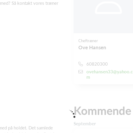
 med? Så kontakt vores træner
Cheftræner
Ove Hansen
60820300
ovehansen33@yahoo.c
m
Kommende a
September
 med på holdet. Det samlede