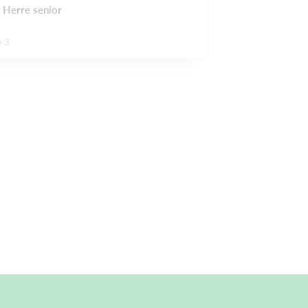
 Herre senior
e 3