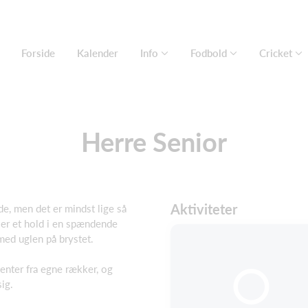
Forside
Kalender
Info
Fodbold
Cricket
Herre Senior
Aktiviteter
nde, men det er mindst lige så
t er et hold i en spændende
 med uglen på brystet.
lenter fra egne rækker, og
sig.