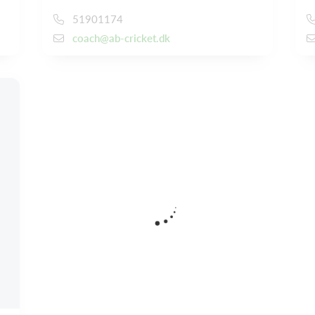
51901174
coach@ab-cricket.dk