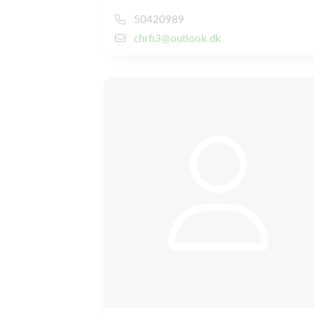
50420989
chrfi3@outlook.dk