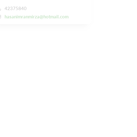
42375840
hasanimranmirza@hotmail.com