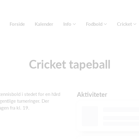
Forside
Kalender
Info
Fodbold
Cricket
Cricket tapeball
Aktiviteter
tennisbold i stedet for en hård
gentlige turneringer. Der
gen fra kl. 19.