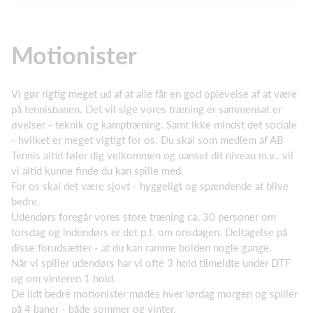
Motionister
Vi gør rigtig meget ud af at alle får en god oplevelse af at være
på tennisbanen. Det vil sige vores træning er sammensat er
øvelser - teknik og kamptræning. Samt ikke mindst det sociale
- hvilket er meget vigtigt for os. Du skal som medlem af AB
Tennis altid føler dig velkommen og uanset dit niveau m.v.. vil
vi altid kunne finde du kan spille med.
For os skal det være sjovt - hyggeligt og spændende at blive
bedre.
Udendørs foregår vores store træning ca. 30 personer om
torsdag og indendørs er det p.t. om onsdagen. Deltagelse på
disse forudsætter - at du kan ramme bolden nogle gange.
Når vi spiller udendørs har vi ofte 3 hold tilmeldte under DTF
og om vinteren 1 hold.
De lidt bedre motionister mødes hver lørdag morgen og spiller
på 4 baner - både sommer og vinter.