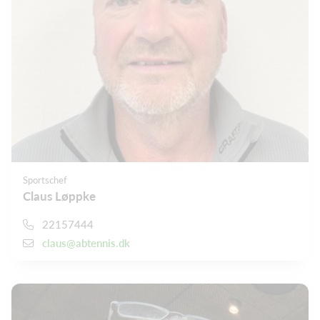
Sportschef
Claus Løppke
22157444
claus@abtennis.dk